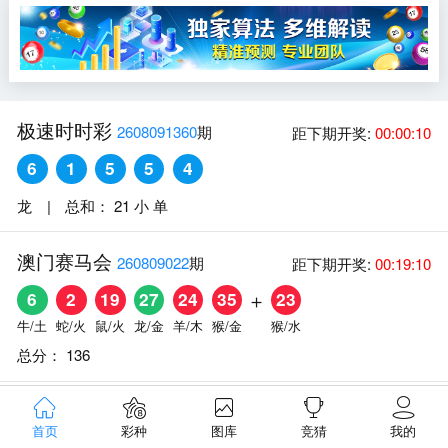
极速时时彩
2608091360
期
距下期开奖:
00:00:10
6
1
5
5
4
龙
|
总和：
21
小
单
澳门赛马会
260809022
期
距下期开奖:
00:19:10
6
2
19
27
24
35
23
牛/土
蛇/火
鼠/火
龙/金
羊/木
猴/金
猴/水
总分：
136
澳门六合彩
2026221
期
距下期开奖:
22:54:10
首页
彩种
图库
竞猜
我的